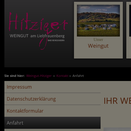
Unser
Weingut
Sie sind hier:
Weingut-Hitziger
»
Kontakt
» Anfahrt
Impressum
IHR WE
Datenschutzerklärung
Kontaktformular
Anfahrt