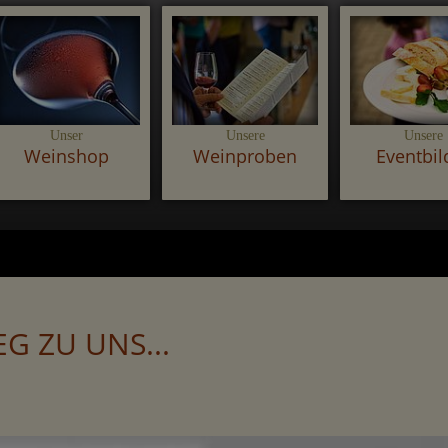
Unser
Unsere
Unsere
Weinshop
Weinproben
Eventbil
G ZU UNS...