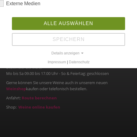
Externe Medien
ALLE AUSWÄHLEN
SPEICHERN
WEINVERKAUF
April bis November:
Details anzeigen
Mo bis Sa 09.00 bis 18.00 Uhr - So & Feiertag: 10.00 bis 12.00 Uhr
Impressum
|
Datenschutz
Dezember bis März:
Mo bis Sa 09.00 bis 17.00 Uhr - So & Feiertag: geschlossen
Gerne können Sie unsere Weine auch in unserem neuen
Weinshop
kaufen oder telefonisch bestellen.
Anfahrt:
Route berechnen
Shop:
Weine online kaufen