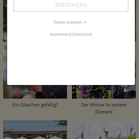
SPEICHERN
Details anzeigen
Impressum
|
Datenschutz
Edle Tropfen im Barriquefass
Unsere Scheurebe
Ein Gläschen gefallig?
Der Winzer in seinem
Element