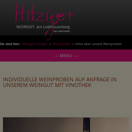
Sie sind hier:
Weingut-Hitziger
»
Weinproben
» Infos über unsere Weinproben
--- MENÜ ---
INDIVIDUELLE WEINPROBEN AUF ANFRAGE IN
UNSEREM WEINGUT MIT VINOTHEK