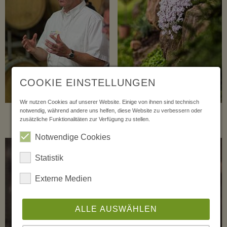
COOKIE EINSTELLUNGEN
Wir nutzen Cookies auf unserer Website. Einige von ihnen sind technisch
Stefan Hitziger bei der
Blumige Momente auf der
notwendig, während andere uns helfen, diese Website zu verbessern oder
zusätzliche Funktionalitäten zur Verfügung zu stellen.
Führung durchs Weingut
Sonnenterasse
Notwendige Cookies
Statistik
Externe Medien
ALLE AUSWÄHLEN