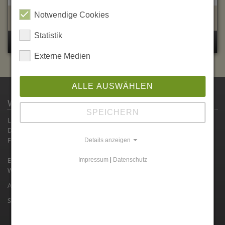
Notwendige Cookies
Anzahl:
Statistik
Details
Externe Medien
ALLE AUSWÄHLEN
WEINGUT HITZIGER
SPEICHERN
Liebfrauenbergweg 3
D-76887 Bad Bergzabern
Fon : ( 0049 ) 63 43 / 17 10
Details anzeigen
E-Mail:
info@weingut-hitziger.de
Impressum
|
Datenschutz
Web :
www.weingut-hitziger.de
Anfahrt:
Route berechnen
Shop:
Weine online kaufen