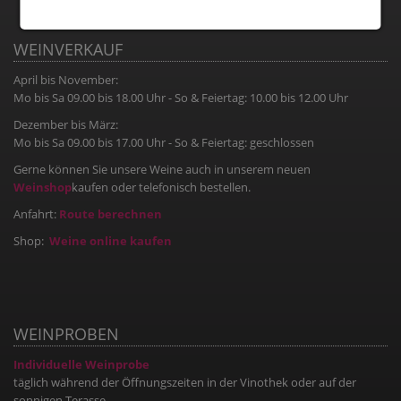
WEINVERKAUF
April bis November:
Mo bis Sa 09.00 bis 18.00 Uhr - So & Feiertag: 10.00 bis 12.00 Uhr
Dezember bis März:
Mo bis Sa 09.00 bis 17.00 Uhr - So & Feiertag: geschlossen
Gerne können Sie unsere Weine auch in unserem neuen
Weinshop
kaufen oder telefonisch bestellen.
Anfahrt:
Route berechnen
Shop:
Weine online kaufen
WEINPROBEN
Individuelle Weinprobe
täglich während der Öffnungszeiten in der Vinothek oder auf der
sonnigen Terasse