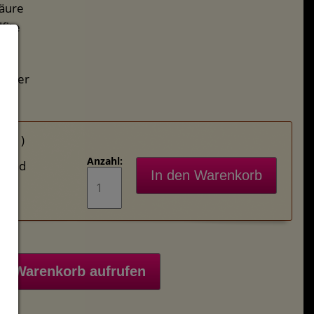
äure
fite
 Liter
iter )
Anzahl:
rsand
Warenkorb aufrufen