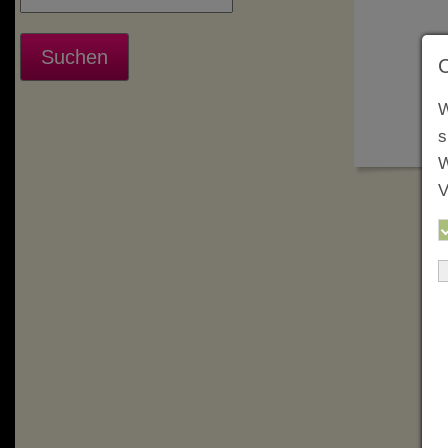
W
s
W
V