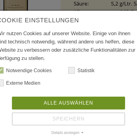
Säure: 5,2 g/Ltr. S
Allergene: enthält Sul
COOKIE EINSTELLUNGEN
Artikelnummer:
12
ir nutzen Cookies auf unserer Website. Einige von ihnen
Geschmack:
trocken; 0,75
ind technisch notwendig, während andere uns helfen, diese
Jahrgang:
2021
ebsite zu verbessern oder zusätzliche Funktionalitäten zur
6.20 €
erfügung zu stellen.
( 8.27 € / pro L
Notwendige Cookies
Statistik
inkl. 19% MwSt. zzgl. Ve
Externe Medien
ALLE AUSWÄHLEN
zurück zur Liste
SPEICHERN
Details anzeigen