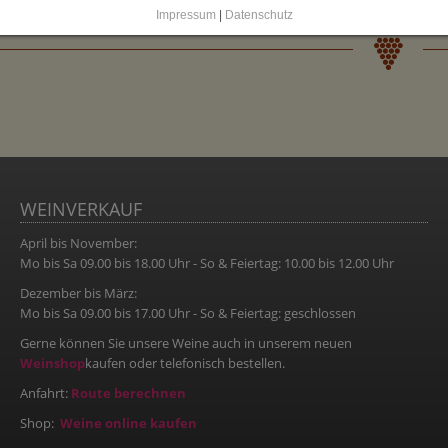
Impressum
|
Datenschutz
WEINVERKAUF
April bis November:
Mo bis Sa 09.00 bis 18.00 Uhr - So & Feiertag: 10.00 bis 12.00 Uhr
Dezember bis März:
Mo bis Sa 09.00 bis 17.00 Uhr - So & Feiertag: geschlossen
Gerne können Sie unsere Weine auch in unserem neuen
Weinshop
kaufen oder telefonisch bestellen.
Anfahrt:
Route berechnen
Shop:
Weine online kaufen