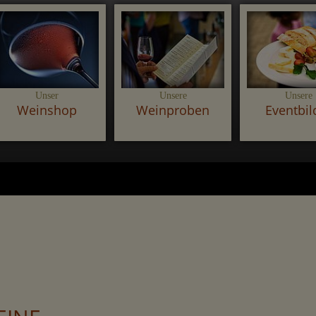
Unser
Unsere
Unsere
Weinshop
Weinproben
Eventbil