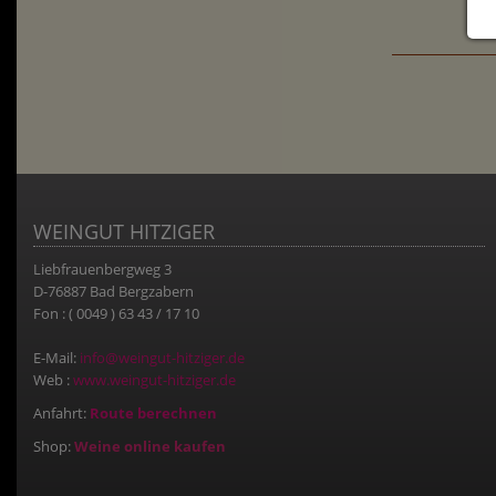
WEINGUT HITZIGER
Liebfrauenbergweg 3
D-76887 Bad Bergzabern
Fon : ( 0049 ) 63 43 / 17 10
E-Mail:
info@weingut-hitziger.de
Web :
www.weingut-hitziger.de
Anfahrt:
Route berechnen
Shop:
Weine online kaufen